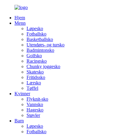
Hjem
Menn
Løpesko
Fotballsko
Basketballsko
Utendørs- og tursko
Badmintonsko
Golfsko
Racingsko
Chunky joggesko
Skatesko
Fritidssko
Lærsko
Tøffel
Kvinner
Flyknit-sko
Vannsko
Hagesko
Støvler
Barn
Løpesko
Fotballsko